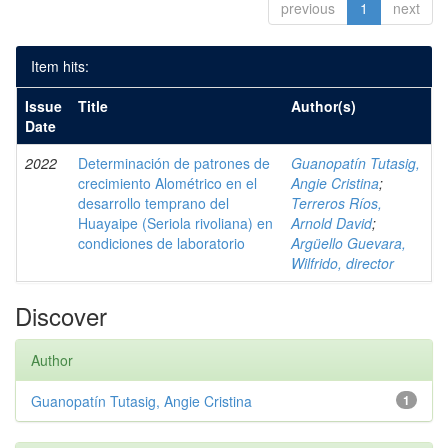
previous
1
next
Item hits:
Issue
Title
Author(s)
Date
2022
Determinación de patrones de
Guanopatín Tutasig,
crecimiento Alométrico en el
Angie Cristina
;
desarrollo temprano del
Terreros Ríos,
Huayaipe (Seriola rivoliana) en
Arnold David
;
condiciones de laboratorio
Argüello Guevara,
Wilfrido, director
Discover
Author
Guanopatín Tutasig, Angie Cristina
1