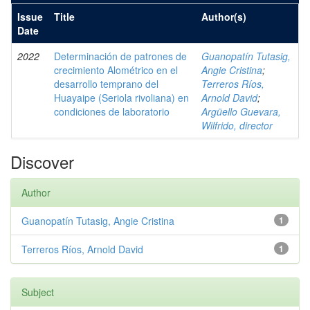
Issue
Title
Author(s)
Date
2022
Determinación de patrones de
Guanopatín Tutasig,
crecimiento Alométrico en el
Angie Cristina
;
desarrollo temprano del
Terreros Ríos,
Huayaipe (Seriola rivoliana) en
Arnold David
;
condiciones de laboratorio
Argüello Guevara,
Wilfrido, director
Discover
Author
Guanopatín Tutasig, Angie Cristina
1
Terreros Ríos, Arnold David
1
Subject