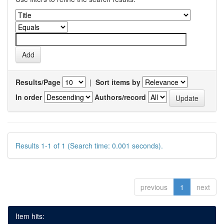
Results/Page
|
Sort items by
In order
Authors/record
Results 1-1 of 1 (Search time: 0.001 seconds).
previous
1
next
Item hits: