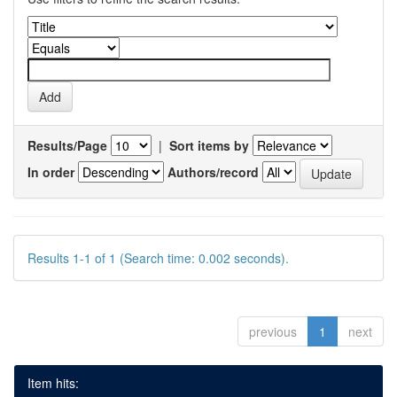
Results/Page
|
Sort items by
In order
Authors/record
Results 1-1 of 1 (Search time: 0.002 seconds).
previous
1
next
Item hits: