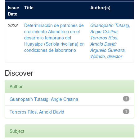
Issue
Title
Author(s)
Date
2022
Determinación de patrones de
Guanopatín Tutasig,
crecimiento Alométrico en el
Angie Cristina
;
desarrollo temprano del
Terreros Ríos,
Huayaipe (Seriola rivoliana) en
Arnold David
;
condiciones de laboratorio
Argüello Guevara,
Wilfrido, director
Discover
Author
Guanopatín Tutasig, Angie Cristina
1
Terreros Ríos, Arnold David
1
Subject