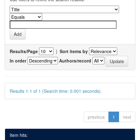
Results/Page
|
Sort items by
In order
Authors/record
Results 1-1 of 1 (Search time: 0.001 seconds).
previous
1
next
Item hits: