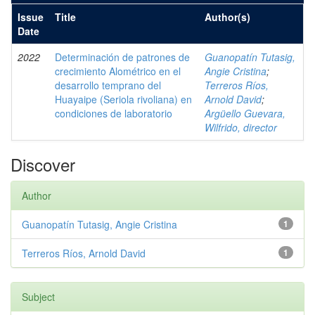
Issue
Title
Author(s)
Date
2022
Determinación de patrones de
Guanopatín Tutasig,
crecimiento Alométrico en el
Angie Cristina
;
desarrollo temprano del
Terreros Ríos,
Huayaipe (Seriola rivoliana) en
Arnold David
;
condiciones de laboratorio
Argüello Guevara,
Wilfrido, director
Discover
Author
Guanopatín Tutasig, Angie Cristina
1
Terreros Ríos, Arnold David
1
Subject