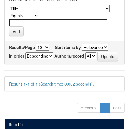
Results/Page
|
Sort items by
In order
Authors/record
Results 1-1 of 1 (Search time: 0.002 seconds).
previous
1
next
Item hits: