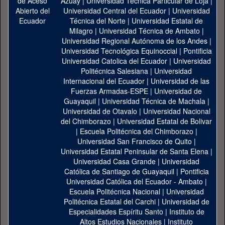
Azuay
|
Universidad Técnica Particular de Loja
|
Universidad Central del Ecuador
|
Universidad
Técnica del Norte
|
Universidad Estatal de
Milagro
|
Universidad Técnica de Ambato
|
Universidad Regional Autónoma de los Andes
|
Universidad Tecnológica Equinoccial
|
Pontificia
Universidad Catolica del Ecuador
|
Universidad
Politécnica Salesiana
|
Universidad
Internacional del Ecuador
|
Universidad de las
Fuerzas Armadas-ESPE
|
Universidad de
Guayaquil
|
Universidad Técnica de Machala
|
Universidad de Otavalo
|
Universidad Nacional
del Chimborazo
|
Universidad Estatal de Bolivar
|
Escuela Politécnica del Chimborazo
|
Universidad San Francisco de Quito
|
Universidad Estatal Peninsular de Santa Elena
|
Universidad Casa Grande
|
Universidad
Católica de Santiago de Guayaquil
|
Pontificia
Universidad Católica del Ecuador - Ambato
|
Escuela Politécnica Nacional
|
Universidad
Politécnica Estatal del Carchi
|
Universidad de
Especialidades Espíritu Santo
|
Instituto de
Altos Estudios Nacionales
|
Instituto