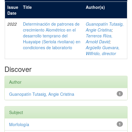
Issue
Title
Author(s)
Date
2022
Determinación de patrones de
Guanopatín Tutasig,
crecimiento Alométrico en el
Angie Cristina
;
desarrollo temprano del
Terreros Ríos,
Huayaipe (Seriola rivoliana) en
Arnold David
;
condiciones de laboratorio
Argüello Guevara,
Wilfrido, director
Discover
Author
Guanopatín Tutasig, Angie Cristina
1
Subject
Morfología
1