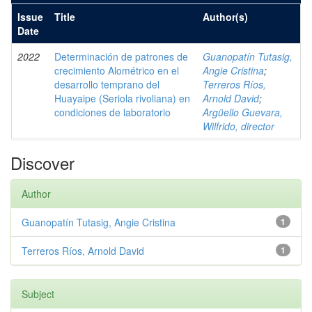
Issue
Title
Author(s)
Date
2022
Determinación de patrones de
Guanopatín Tutasig,
crecimiento Alométrico en el
Angie Cristina
;
desarrollo temprano del
Terreros Ríos,
Huayaipe (Seriola rivoliana) en
Arnold David
;
condiciones de laboratorio
Argüello Guevara,
Wilfrido, director
Discover
Author
Guanopatín Tutasig, Angie Cristina
1
Terreros Ríos, Arnold David
1
Subject