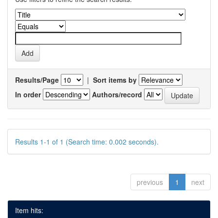
Results/Page
|
Sort items by
In order
Authors/record
Results 1-1 of 1 (Search time: 0.002 seconds).
previous
1
next
Item hits: