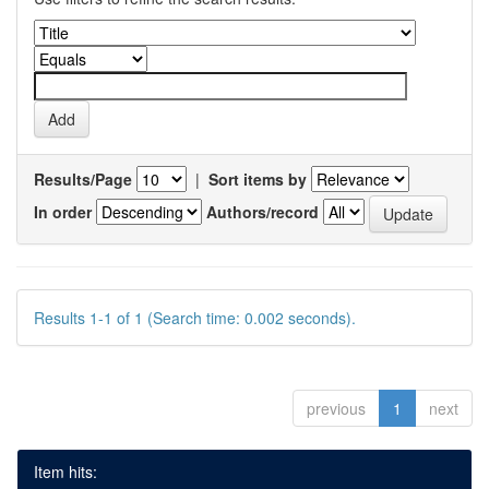
Results/Page
|
Sort items by
In order
Authors/record
Results 1-1 of 1 (Search time: 0.002 seconds).
previous
1
next
Item hits: