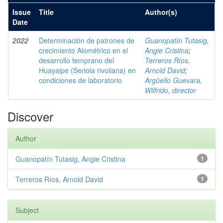
Issue
Title
Author(s)
Date
2022
Determinación de patrones de
Guanopatín Tutasig,
crecimiento Alométrico en el
Angie Cristina
;
desarrollo temprano del
Terreros Ríos,
Huayaipe (Seriola rivoliana) en
Arnold David
;
condiciones de laboratorio
Argüello Guevara,
Wilfrido, director
Discover
Author
Guanopatín Tutasig, Angie Cristina
1
Terreros Ríos, Arnold David
1
Subject