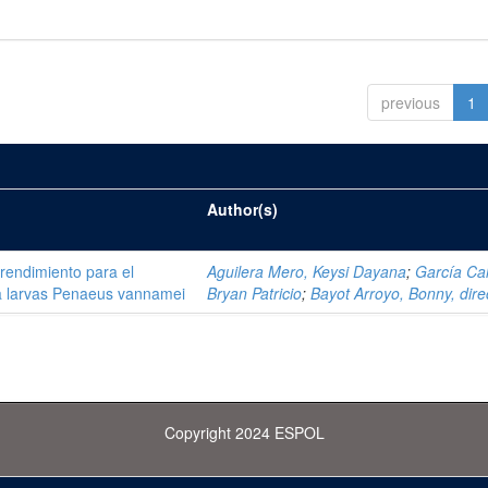
previous
1
Author(s)
 rendimiento para el
Aguilera Mero, Keysi Dayana
;
García Ca
ra larvas Penaeus vannamei
Bryan Patricio
;
Bayot Arroyo, Bonny, dire
Copyright 2024 ESPOL