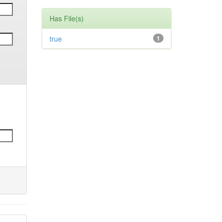
Has File(s)
true
1