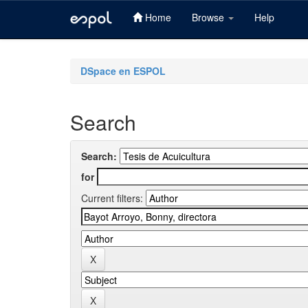
Home
Browse
Help
Skip
navigation
DSpace en ESPOL
Search
Search:
for
Current filters: