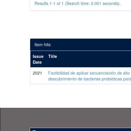
Results 1-1 of 1 (Search time: 0.001 seconds).
Item hits:
Issue
Title
Date
2021
Factibilidad de aplicar secuenciación de alto
descubrimiento de bacterias probióticas pa