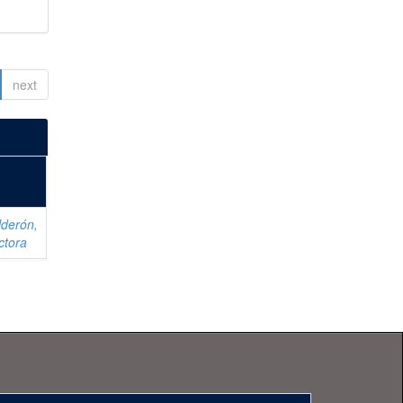
next
lderón,
ctora