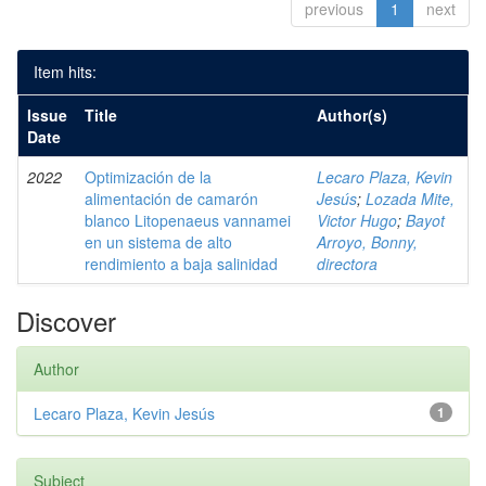
previous
1
next
Item hits:
Issue
Title
Author(s)
Date
2022
Optimización de la
Lecaro Plaza, Kevin
alimentación de camarón
Jesús
;
Lozada Mite,
blanco Litopenaeus vannamei
Victor Hugo
;
Bayot
en un sistema de alto
Arroyo, Bonny,
rendimiento a baja salinidad
directora
Discover
Author
Lecaro Plaza, Kevin Jesús
1
Subject