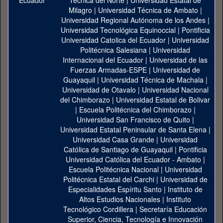
Técnica del Norte
|
Universidad Estatal de
Milagro
|
Universidad Técnica de Ambato
|
Universidad Regional Autónoma de los Andes
|
Universidad Tecnológica Equinoccial
|
Pontificia
Universidad Catolica del Ecuador
|
Universidad
Politécnica Salesiana
|
Universidad
Internacional del Ecuador
|
Universidad de las
Fuerzas Armadas-ESPE
|
Universidad de
Guayaquil
|
Universidad Técnica de Machala
|
Universidad de Otavalo
|
Universidad Nacional
del Chimborazo
|
Universidad Estatal de Bolivar
|
Escuela Politécnica del Chimborazo
|
Universidad San Francisco de Quito
|
Universidad Estatal Peninsular de Santa Elena
|
Universidad Casa Grande
|
Universidad
Católica de Santiago de Guayaquil
|
Pontificia
Universidad Católica del Ecuador - Ambato
|
Escuela Politécnica Nacional
|
Universidad
Politécnica Estatal del Carchi
|
Universidad de
Especialidades Espíritu Santo
|
Instituto de
Altos Estudios Nacionales
|
Instituto
Tecnológico Cordillera
|
Secretaría Educación
Superior, Ciencia, Tecnología e Innovación