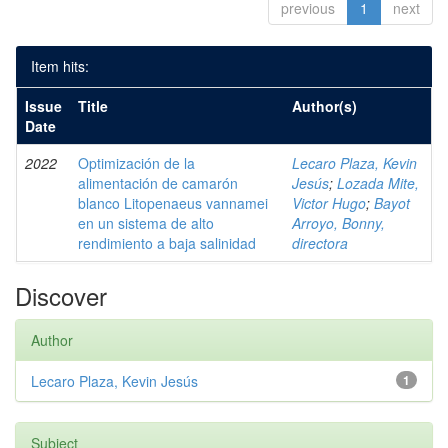
previous
1
next
Item hits:
Issue
Title
Author(s)
Date
2022
Optimización de la
Lecaro Plaza, Kevin
alimentación de camarón
Jesús
;
Lozada Mite,
blanco Litopenaeus vannamei
Victor Hugo
;
Bayot
en un sistema de alto
Arroyo, Bonny,
rendimiento a baja salinidad
directora
Discover
Author
Lecaro Plaza, Kevin Jesús
1
Subject