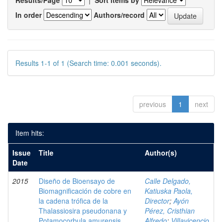
Results/Page
|
Sort items by
In order
Authors/record
Results 1-1 of 1 (Search time: 0.001 seconds).
previous
1
next
Item hits:
Issue
Title
Author(s)
Date
2015
Diseño de Bioensayo de
Calle Delgado,
Biomagnificación de cobre en
Katiuska Paola,
la cadena trófica de la
Director
;
Ayón
Thalassiosira pseudonana y
Pérez, Cristhian
Potamocorbula amurensis
Alfredo
;
Villavicencio