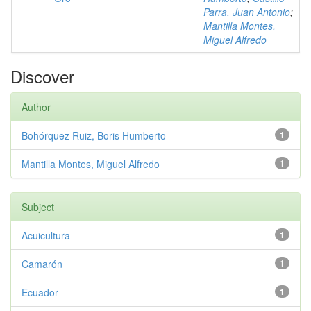
Parra, Juan Antonio
;
Mantilla Montes,
Miguel Alfredo
Discover
Author
Bohórquez Ruiz, Boris Humberto
1
Mantilla Montes, Miguel Alfredo
1
Subject
Acuicultura
1
Camarón
1
Ecuador
1