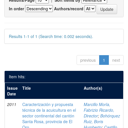
Results/Page
|
Sort items by
In order
Authors/record
Results 1-1 of 1 (Search time: 0.002 seconds).
previous
1
next
Item hits:
Issue
Title
Author(s)
Date
2011
Caracterización y propuesta
Marcillo Morla,
técnica de la acuicultura en el
Fabrizio Ricardo,
sector continental del cantón
Director
;
Bohórquez
Santa Rosa, provincia de El
Ruiz, Boris
Oro
Humberto
;
Castillo