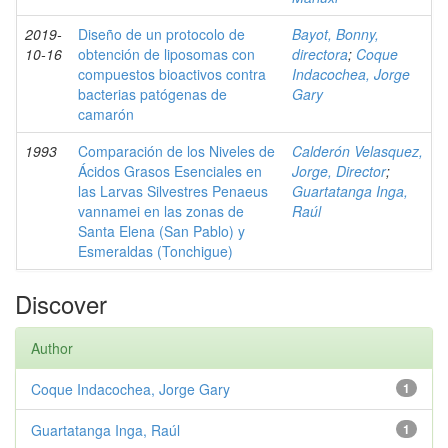
2019-
Diseño de un protocolo de
Bayot, Bonny,
10-16
obtención de liposomas con
directora
;
Coque
compuestos bioactivos contra
Indacochea, Jorge
bacterias patógenas de
Gary
camarón
1993
Comparación de los Niveles de
Calderón Velasquez,
Ácidos Grasos Esenciales en
Jorge, Director
;
las Larvas Silvestres Penaeus
Guartatanga Inga,
vannamei en las zonas de
Raúl
Santa Elena (San Pablo) y
Esmeraldas (Tonchigue)
Discover
Author
Coque Indacochea, Jorge Gary
1
Guartatanga Inga, Raúl
1