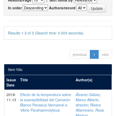
Results/Page
|
Sort items by
In order
Authors/record
Results 1-3 of 3 (Search time: 0.003 seconds).
previous
1
next
Item hits:
Issue
Title
Author(s)
Date
2018-
Efecto de la temperatura sobre
Álvarez Gálvez,
11-13
la susceptibilidad del Camarón
Marco Alberto,
Blanco Penaeus Vannamei a
director
;
Rivera
Vibrio Parahaemolyticus
Altamirano, Rosa
Mariuxi