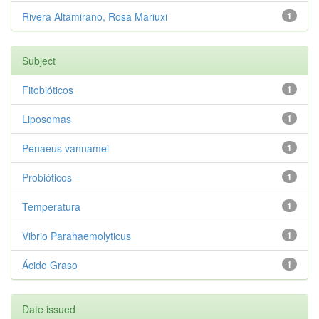
Rivera Altamirano, Rosa Mariuxi
1
Subject
Fitobióticos
1
Liposomas
1
Penaeus vannamei
1
Probióticos
1
Temperatura
1
Vibrio Parahaemolyticus
1
Ácido Graso
1
Date issued