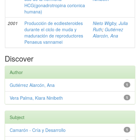
HCG(gonadrotropina corionica
humana)
2001
Producción de ecdiesteroides
Nieto Wigby, Julia
durante el ciclo de muda y
Ruth
;
Gutiérrez
maduración de reproductores
Alarcón, Ana
Penaeus vannamei
Discover
Author
Gutiérrez Alarcón, Ana
1
Vera Palma, Kiara Ninibeth
1
Subject
Camarón - Cría y Desarrollo
1