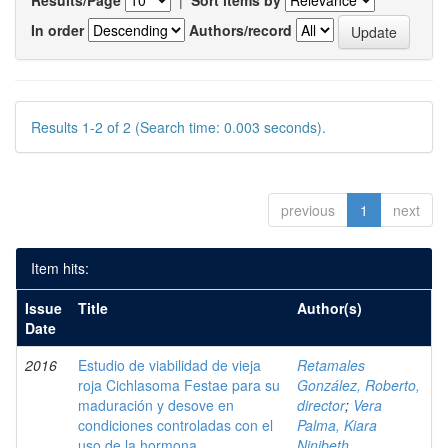
Results/Page
|
Sort items by
In order
Authors/record
Results 1-2 of 2 (Search time: 0.003 seconds).
previous
1
next
Item hits:
Issue
Title
Author(s)
Date
2016
Estudio de viabilidad de vieja
Retamales
roja Cichlasoma Festae para su
González, Roberto,
maduración y desove en
director
;
Vera
condiciones controladas con el
Palma, Kiara
uso de la hormona
Ninibeth