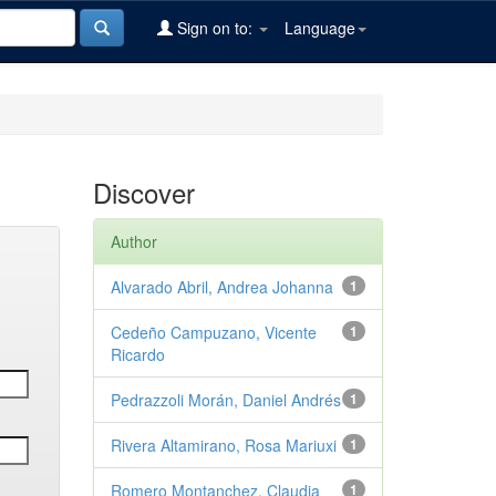
Sign on to:
Language
Discover
Author
Alvarado Abril, Andrea Johanna
1
Cedeño Campuzano, Vicente
1
Ricardo
Pedrazzoli Morán, Daniel Andrés
1
Rivera Altamirano, Rosa Mariuxi
1
Romero Montanchez, Claudia
1