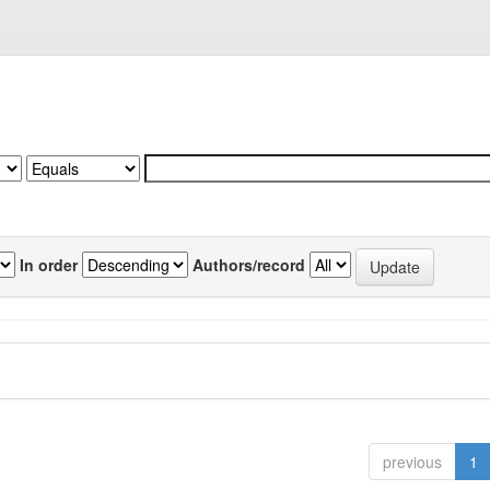
In order
Authors/record
previous
1