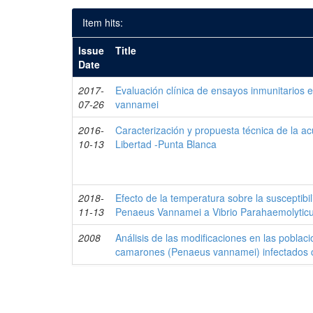
Item hits:
Issue
Title
Date
2017-
Evaluación clínica de ensayos inmunitarios
07-26
vannamei
2016-
Caracterización y propuesta técnica de la acu
10-13
Libertad -Punta Blanca
2018-
Efecto de la temperatura sobre la susceptib
11-13
Penaeus Vannamei a Vibrio Parahaemolytic
2008
Análisis de las modificaciones en las poblac
camarones (Penaeus vannamei) infectados