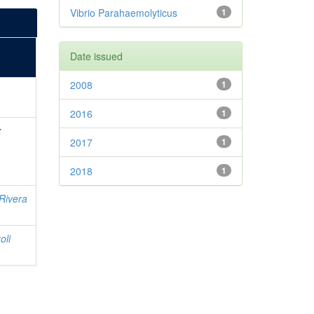
Vibrio Parahaemolyticus
1
Date issued
2008
1
2016
1
;
2017
1
2018
1
Rivera
oli