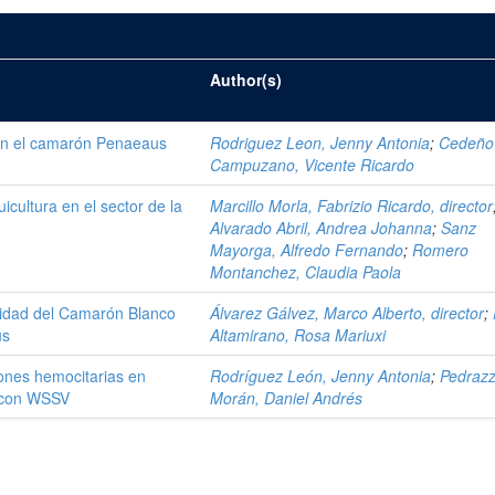
Author(s)
 en el camarón Penaeaus
Rodriguez Leon, Jenny Antonia
;
Cedeño
Campuzano, Vicente Ricardo
icultura en el sector de la
Marcillo Morla, Fabrizio Ricardo, director
Alvarado Abril, Andrea Johanna
;
Sanz
Mayorga, Alfredo Fernando
;
Romero
Montanchez, Claudia Paola
ilidad del Camarón Blanco
Álvarez Gálvez, Marco Alberto, director
;
us
Altamirano, Rosa Mariuxi
iones hemocitarias en
Rodríguez León, Jenny Antonia
;
Pedrazz
 con WSSV
Morán, Daniel Andrés