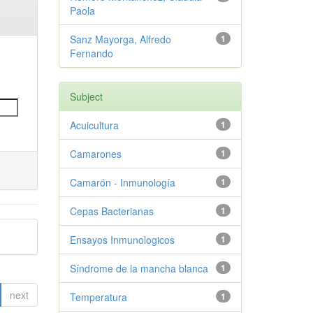
Paola
Sanz Mayorga, Alfredo
1
Fernando
Subject
Acuicultura
1
Camarones
1
Camarón - Inmunología
1
Cepas Bacterianas
1
Ensayos Inmunologicos
1
Síndrome de la mancha blanca
1
next
Temperatura
1