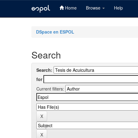
Home
Browse
Help
Skip
navigation
DSpace en ESPOL
Search
Search:
for
Current filters: