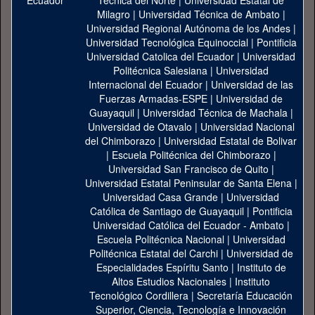
Técnica del Norte
|
Universidad Estatal de
Milagro
|
Universidad Técnica de Ambato
|
Universidad Regional Autónoma de los Andes
|
Universidad Tecnológica Equinoccial
|
Pontificia
Universidad Catolica del Ecuador
|
Universidad
Politécnica Salesiana
|
Universidad
Internacional del Ecuador
|
Universidad de las
Fuerzas Armadas-ESPE
|
Universidad de
Guayaquil
|
Universidad Técnica de Machala
|
Universidad de Otavalo
|
Universidad Nacional
del Chimborazo
|
Universidad Estatal de Bolivar
|
Escuela Politécnica del Chimborazo
|
Universidad San Francisco de Quito
|
Universidad Estatal Peninsular de Santa Elena
|
Universidad Casa Grande
|
Universidad
Católica de Santiago de Guayaquil
|
Pontificia
Universidad Católica del Ecuador - Ambato
|
Escuela Politécnica Nacional
|
Universidad
Politécnica Estatal del Carchi
|
Universidad de
Especialidades Espíritu Santo
|
Instituto de
Altos Estudios Nacionales
|
Instituto
Tecnológico Cordillera
|
Secretaría Educación
Superior, Ciencia, Tecnología e Innovación