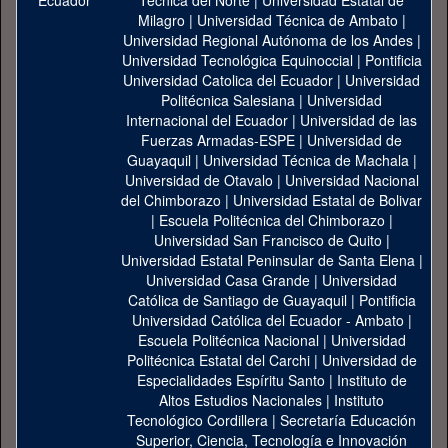
Técnica del Norte
|
Universidad Estatal de
Milagro
|
Universidad Técnica de Ambato
|
Universidad Regional Autónoma de los Andes
|
Universidad Tecnológica Equinoccial
|
Pontificia
Universidad Catolica del Ecuador
|
Universidad
Politécnica Salesiana
|
Universidad
Internacional del Ecuador
|
Universidad de las
Fuerzas Armadas-ESPE
|
Universidad de
Guayaquil
|
Universidad Técnica de Machala
|
Universidad de Otavalo
|
Universidad Nacional
del Chimborazo
|
Universidad Estatal de Bolivar
|
Escuela Politécnica del Chimborazo
|
Universidad San Francisco de Quito
|
Universidad Estatal Peninsular de Santa Elena
|
Universidad Casa Grande
|
Universidad
Católica de Santiago de Guayaquil
|
Pontificia
Universidad Católica del Ecuador - Ambato
|
Escuela Politécnica Nacional
|
Universidad
Politécnica Estatal del Carchi
|
Universidad de
Especialidades Espíritu Santo
|
Instituto de
Altos Estudios Nacionales
|
Instituto
Tecnológico Cordillera
|
Secretaría Educación
Superior, Ciencia, Tecnología e Innovación