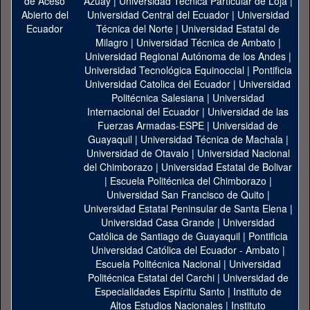
Azuay
|
Universidad Técnica Particular de Loja
|
Universidad Central del Ecuador
|
Universidad
Técnica del Norte
|
Universidad Estatal de
Milagro
|
Universidad Técnica de Ambato
|
Universidad Regional Autónoma de los Andes
|
Universidad Tecnológica Equinoccial
|
Pontificia
Universidad Catolica del Ecuador
|
Universidad
Politécnica Salesiana
|
Universidad
Internacional del Ecuador
|
Universidad de las
Fuerzas Armadas-ESPE
|
Universidad de
Guayaquil
|
Universidad Técnica de Machala
|
Universidad de Otavalo
|
Universidad Nacional
del Chimborazo
|
Universidad Estatal de Bolivar
|
Escuela Politécnica del Chimborazo
|
Universidad San Francisco de Quito
|
Universidad Estatal Peninsular de Santa Elena
|
Universidad Casa Grande
|
Universidad
Católica de Santiago de Guayaquil
|
Pontificia
Universidad Católica del Ecuador - Ambato
|
Escuela Politécnica Nacional
|
Universidad
Politécnica Estatal del Carchi
|
Universidad de
Especialidades Espíritu Santo
|
Instituto de
Altos Estudios Nacionales
|
Instituto