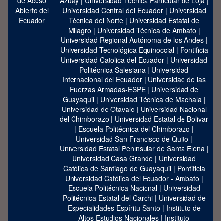
Azuay
|
Universidad Técnica Particular de Loja
|
Universidad Central del Ecuador
|
Universidad
Técnica del Norte
|
Universidad Estatal de
Milagro
|
Universidad Técnica de Ambato
|
Universidad Regional Autónoma de los Andes
|
Universidad Tecnológica Equinoccial
|
Pontificia
Universidad Catolica del Ecuador
|
Universidad
Politécnica Salesiana
|
Universidad
Internacional del Ecuador
|
Universidad de las
Fuerzas Armadas-ESPE
|
Universidad de
Guayaquil
|
Universidad Técnica de Machala
|
Universidad de Otavalo
|
Universidad Nacional
del Chimborazo
|
Universidad Estatal de Bolivar
|
Escuela Politécnica del Chimborazo
|
Universidad San Francisco de Quito
|
Universidad Estatal Peninsular de Santa Elena
|
Universidad Casa Grande
|
Universidad
Católica de Santiago de Guayaquil
|
Pontificia
Universidad Católica del Ecuador - Ambato
|
Escuela Politécnica Nacional
|
Universidad
Politécnica Estatal del Carchi
|
Universidad de
Especialidades Espíritu Santo
|
Instituto de
Altos Estudios Nacionales
|
Instituto