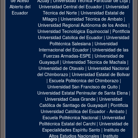
Azuay
|
Universidad Técnica Particular de Loja
|
Universidad Central del Ecuador
|
Universidad
Técnica del Norte
|
Universidad Estatal de
Milagro
|
Universidad Técnica de Ambato
|
Universidad Regional Autónoma de los Andes
|
Universidad Tecnológica Equinoccial
|
Pontificia
Universidad Catolica del Ecuador
|
Universidad
Politécnica Salesiana
|
Universidad
Internacional del Ecuador
|
Universidad de las
Fuerzas Armadas-ESPE
|
Universidad de
Guayaquil
|
Universidad Técnica de Machala
|
Universidad de Otavalo
|
Universidad Nacional
del Chimborazo
|
Universidad Estatal de Bolivar
|
Escuela Politécnica del Chimborazo
|
Universidad San Francisco de Quito
|
Universidad Estatal Peninsular de Santa Elena
|
Universidad Casa Grande
|
Universidad
Católica de Santiago de Guayaquil
|
Pontificia
Universidad Católica del Ecuador - Ambato
|
Escuela Politécnica Nacional
|
Universidad
Politécnica Estatal del Carchi
|
Universidad de
Especialidades Espíritu Santo
|
Instituto de
Altos Estudios Nacionales
|
Instituto