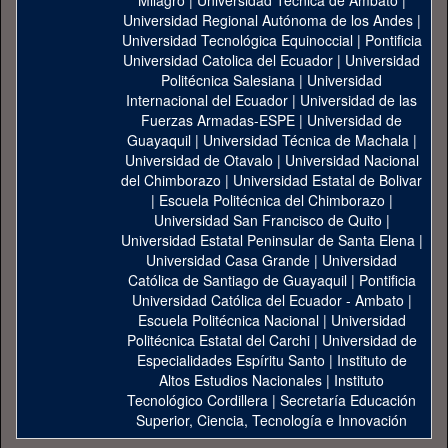
Milagro
|
Universidad Técnica de Ambato
|
Universidad Regional Autónoma de los Andes
|
Universidad Tecnológica Equinoccial
|
Pontificia
Universidad Catolica del Ecuador
|
Universidad
Politécnica Salesiana
|
Universidad
Internacional del Ecuador
|
Universidad de las
Fuerzas Armadas-ESPE
|
Universidad de
Guayaquil
|
Universidad Técnica de Machala
|
Universidad de Otavalo
|
Universidad Nacional
del Chimborazo
|
Universidad Estatal de Bolivar
|
Escuela Politécnica del Chimborazo
|
Universidad San Francisco de Quito
|
Universidad Estatal Peninsular de Santa Elena
|
Universidad Casa Grande
|
Universidad
Católica de Santiago de Guayaquil
|
Pontificia
Universidad Católica del Ecuador - Ambato
|
Escuela Politécnica Nacional
|
Universidad
Politécnica Estatal del Carchi
|
Universidad de
Especialidades Espíritu Santo
|
Instituto de
Altos Estudios Nacionales
|
Instituto
Tecnológico Cordillera
|
Secretaría Educación
Superior, Ciencia, Tecnología e Innovación