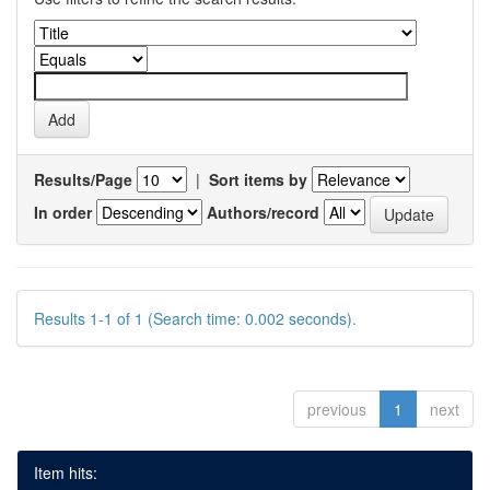
Results/Page
|
Sort items by
In order
Authors/record
Results 1-1 of 1 (Search time: 0.002 seconds).
previous
1
next
Item hits: