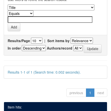
Results/Page
|
Sort items by
In order
Authors/record
Results 1-1 of 1 (Search time: 0.002 seconds).
previous
1
next
Item hits: