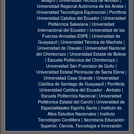
Milagro
|
Universidad Técnica de Ambato
|
Universidad Regional Autónoma de los Andes
|
Universidad Tecnológica Equinoccial
|
Pontificia
Universidad Catolica del Ecuador
|
Universidad
Politécnica Salesiana
|
Universidad
Internacional del Ecuador
|
Universidad de las
Fuerzas Armadas-ESPE
|
Universidad de
Guayaquil
|
Universidad Técnica de Machala
|
Universidad de Otavalo
|
Universidad Nacional
del Chimborazo
|
Universidad Estatal de Bolivar
|
Escuela Politécnica del Chimborazo
|
Universidad San Francisco de Quito
|
Universidad Estatal Peninsular de Santa Elena
|
Universidad Casa Grande
|
Universidad
Católica de Santiago de Guayaquil
|
Pontificia
Universidad Católica del Ecuador - Ambato
|
Escuela Politécnica Nacional
|
Universidad
Politécnica Estatal del Carchi
|
Universidad de
Especialidades Espíritu Santo
|
Instituto de
Altos Estudios Nacionales
|
Instituto
Tecnológico Cordillera
|
Secretaría Educación
Superior, Ciencia, Tecnología e Innovación