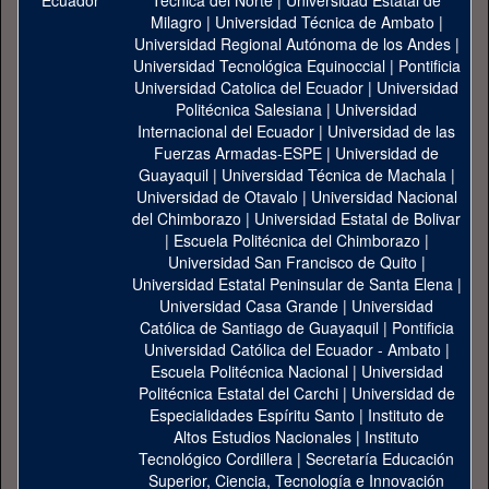
Técnica del Norte
|
Universidad Estatal de
Milagro
|
Universidad Técnica de Ambato
|
Universidad Regional Autónoma de los Andes
|
Universidad Tecnológica Equinoccial
|
Pontificia
Universidad Catolica del Ecuador
|
Universidad
Politécnica Salesiana
|
Universidad
Internacional del Ecuador
|
Universidad de las
Fuerzas Armadas-ESPE
|
Universidad de
Guayaquil
|
Universidad Técnica de Machala
|
Universidad de Otavalo
|
Universidad Nacional
del Chimborazo
|
Universidad Estatal de Bolivar
|
Escuela Politécnica del Chimborazo
|
Universidad San Francisco de Quito
|
Universidad Estatal Peninsular de Santa Elena
|
Universidad Casa Grande
|
Universidad
Católica de Santiago de Guayaquil
|
Pontificia
Universidad Católica del Ecuador - Ambato
|
Escuela Politécnica Nacional
|
Universidad
Politécnica Estatal del Carchi
|
Universidad de
Especialidades Espíritu Santo
|
Instituto de
Altos Estudios Nacionales
|
Instituto
Tecnológico Cordillera
|
Secretaría Educación
Superior, Ciencia, Tecnología e Innovación