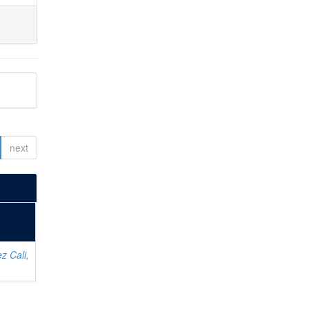
next
z Cali,