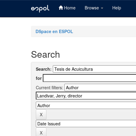
Home
Browse
Help
Skip
navigation
DSpace en ESPOL
Search
Search:
for
Current filters: