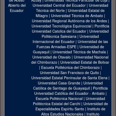
Azuay
|
Universidad Técnica Particular de Loja
|
Universidad Central del Ecuador
|
Universidad
Técnica del Norte
|
Universidad Estatal de
Milagro
|
Universidad Técnica de Ambato
|
Universidad Regional Autónoma de los Andes
|
Universidad Tecnológica Equinoccial
|
Pontificia
Universidad Catolica del Ecuador
|
Universidad
Politécnica Salesiana
|
Universidad
Internacional del Ecuador
|
Universidad de las
Fuerzas Armadas-ESPE
|
Universidad de
Guayaquil
|
Universidad Técnica de Machala
|
Universidad de Otavalo
|
Universidad Nacional
del Chimborazo
|
Universidad Estatal de Bolivar
|
Escuela Politécnica del Chimborazo
|
Universidad San Francisco de Quito
|
Universidad Estatal Peninsular de Santa Elena
|
Universidad Casa Grande
|
Universidad
Católica de Santiago de Guayaquil
|
Pontificia
Universidad Católica del Ecuador - Ambato
|
Escuela Politécnica Nacional
|
Universidad
Politécnica Estatal del Carchi
|
Universidad de
Especialidades Espíritu Santo
|
Instituto de
Altos Estudios Nacionales
|
Instituto