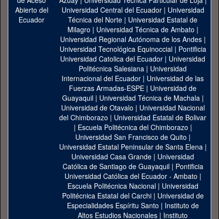
Azuay
|
Universidad Técnica Particular de Loja
|
Universidad Central del Ecuador
|
Universidad
Técnica del Norte
|
Universidad Estatal de
Milagro
|
Universidad Técnica de Ambato
|
Universidad Regional Autónoma de los Andes
|
Universidad Tecnológica Equinoccial
|
Pontificia
Universidad Catolica del Ecuador
|
Universidad
Politécnica Salesiana
|
Universidad
Internacional del Ecuador
|
Universidad de las
Fuerzas Armadas-ESPE
|
Universidad de
Guayaquil
|
Universidad Técnica de Machala
|
Universidad de Otavalo
|
Universidad Nacional
del Chimborazo
|
Universidad Estatal de Bolivar
|
Escuela Politécnica del Chimborazo
|
Universidad San Francisco de Quito
|
Universidad Estatal Peninsular de Santa Elena
|
Universidad Casa Grande
|
Universidad
Católica de Santiago de Guayaquil
|
Pontificia
Universidad Católica del Ecuador - Ambato
|
Escuela Politécnica Nacional
|
Universidad
Politécnica Estatal del Carchi
|
Universidad de
Especialidades Espíritu Santo
|
Instituto de
Altos Estudios Nacionales
|
Instituto