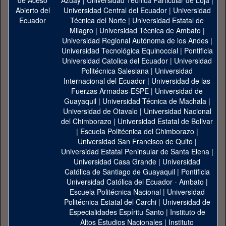
Azuay
|
Universidad Técnica Particular de Loja
|
Universidad Central del Ecuador
|
Universidad
Técnica del Norte
|
Universidad Estatal de
Milagro
|
Universidad Técnica de Ambato
|
Universidad Regional Autónoma de los Andes
|
Universidad Tecnológica Equinoccial
|
Pontificia
Universidad Catolica del Ecuador
|
Universidad
Politécnica Salesiana
|
Universidad
Internacional del Ecuador
|
Universidad de las
Fuerzas Armadas-ESPE
|
Universidad de
Guayaquil
|
Universidad Técnica de Machala
|
Universidad de Otavalo
|
Universidad Nacional
del Chimborazo
|
Universidad Estatal de Bolivar
|
Escuela Politécnica del Chimborazo
|
Universidad San Francisco de Quito
|
Universidad Estatal Peninsular de Santa Elena
|
Universidad Casa Grande
|
Universidad
Católica de Santiago de Guayaquil
|
Pontificia
Universidad Católica del Ecuador - Ambato
|
Escuela Politécnica Nacional
|
Universidad
Politécnica Estatal del Carchi
|
Universidad de
Especialidades Espíritu Santo
|
Instituto de
Altos Estudios Nacionales
|
Instituto