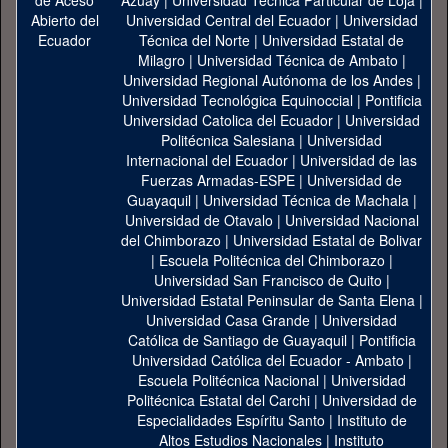
Azuay
|
Universidad Técnica Particular de Loja
|
Universidad Central del Ecuador
|
Universidad
Técnica del Norte
|
Universidad Estatal de
Milagro
|
Universidad Técnica de Ambato
|
Universidad Regional Autónoma de los Andes
|
Universidad Tecnológica Equinoccial
|
Pontificia
Universidad Catolica del Ecuador
|
Universidad
Politécnica Salesiana
|
Universidad
Internacional del Ecuador
|
Universidad de las
Fuerzas Armadas-ESPE
|
Universidad de
Guayaquil
|
Universidad Técnica de Machala
|
Universidad de Otavalo
|
Universidad Nacional
del Chimborazo
|
Universidad Estatal de Bolivar
|
Escuela Politécnica del Chimborazo
|
Universidad San Francisco de Quito
|
Universidad Estatal Peninsular de Santa Elena
|
Universidad Casa Grande
|
Universidad
Católica de Santiago de Guayaquil
|
Pontificia
Universidad Católica del Ecuador - Ambato
|
Escuela Politécnica Nacional
|
Universidad
Politécnica Estatal del Carchi
|
Universidad de
Especialidades Espíritu Santo
|
Instituto de
Altos Estudios Nacionales
|
Instituto