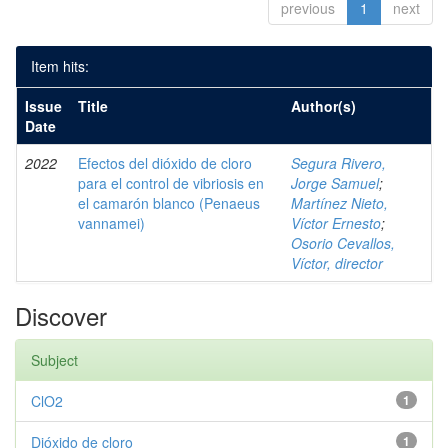
previous
1
next
Item hits:
Issue
Title
Author(s)
Date
2022
Efectos del dióxido de cloro
Segura Rivero,
para el control de vibriosis en
Jorge Samuel
;
el camarón blanco (Penaeus
Martínez Nieto,
vannamei)
Víctor Ernesto
;
Osorio Cevallos,
Víctor, director
Discover
Subject
ClO2
1
Dióxido de cloro
1