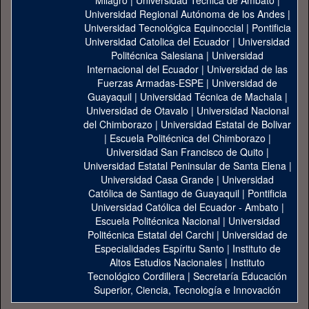
Milagro
|
Universidad Técnica de Ambato
|
Universidad Regional Autónoma de los Andes
|
Universidad Tecnológica Equinoccial
|
Pontificia
Universidad Catolica del Ecuador
|
Universidad
Politécnica Salesiana
|
Universidad
Internacional del Ecuador
|
Universidad de las
Fuerzas Armadas-ESPE
|
Universidad de
Guayaquil
|
Universidad Técnica de Machala
|
Universidad de Otavalo
|
Universidad Nacional
del Chimborazo
|
Universidad Estatal de Bolivar
|
Escuela Politécnica del Chimborazo
|
Universidad San Francisco de Quito
|
Universidad Estatal Peninsular de Santa Elena
|
Universidad Casa Grande
|
Universidad
Católica de Santiago de Guayaquil
|
Pontificia
Universidad Católica del Ecuador - Ambato
|
Escuela Politécnica Nacional
|
Universidad
Politécnica Estatal del Carchi
|
Universidad de
Especialidades Espíritu Santo
|
Instituto de
Altos Estudios Nacionales
|
Instituto
Tecnológico Cordillera
|
Secretaría Educación
Superior, Ciencia, Tecnología e Innovación