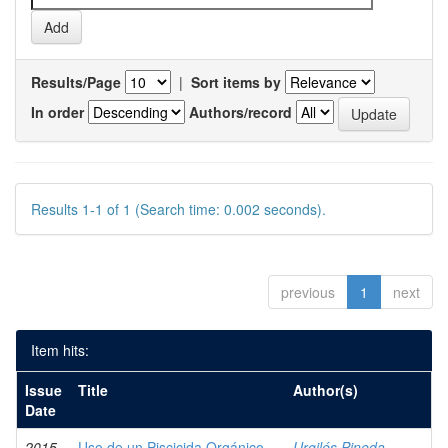
Results/Page
|
Sort items by
In order
Authors/record
Results 1-1 of 1 (Search time: 0.002 seconds).
previous
1
next
Item hits:
Issue
Title
Author(s)
Date
2015
Uso de un Piscicida Orgánico
Urgilés Pineda,