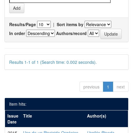
Results/Page
|
Sort items by
In order
Authors/record
Results 1-1 of 1 (Search time: 0.002 seconds).
previous
1
next
Item hits:
Issue
Title
Author(s)
Date
2015
Uso de un Piscicida Orgánico
Urgilés Pineda,