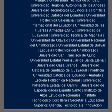
Milagro
|
Universidad Técnica de Ambato
|
Universidad Regional Autónoma de los Andes
|
Universidad Tecnológica Equinoccial
|
Pontificia
Universidad Catolica del Ecuador
|
Universidad
Politécnica Salesiana
|
Universidad
Internacional del Ecuador
|
Universidad de las
Fuerzas Armadas-ESPE
|
Universidad de
Guayaquil
|
Universidad Técnica de Machala
|
Universidad de Otavalo
|
Universidad Nacional
del Chimborazo
|
Universidad Estatal de Bolivar
|
Escuela Politécnica del Chimborazo
|
Universidad San Francisco de Quito
|
Universidad Estatal Peninsular de Santa Elena
|
Universidad Casa Grande
|
Universidad
Católica de Santiago de Guayaquil
|
Pontificia
Universidad Católica del Ecuador - Ambato
|
Escuela Politécnica Nacional
|
Universidad
Politécnica Estatal del Carchi
|
Universidad de
Especialidades Espíritu Santo
|
Instituto de
Altos Estudios Nacionales
|
Instituto
Tecnológico Cordillera
|
Secretaría Educación
Superior, Ciencia, Tecnología e Innovación