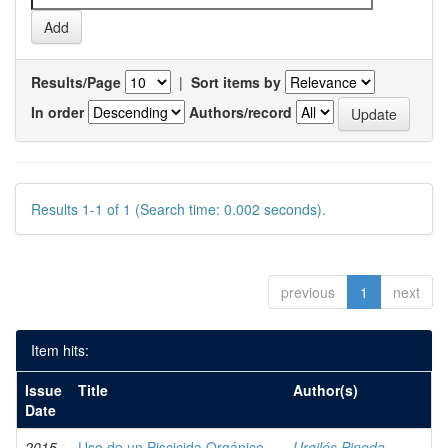
Results/Page
|
Sort items by
In order
Authors/record
Results 1-1 of 1 (Search time: 0.002 seconds).
previous
1
next
Item hits:
Issue
Title
Author(s)
Date
2015
Uso de un Piscicida Orgánico
Urgilés Pineda,