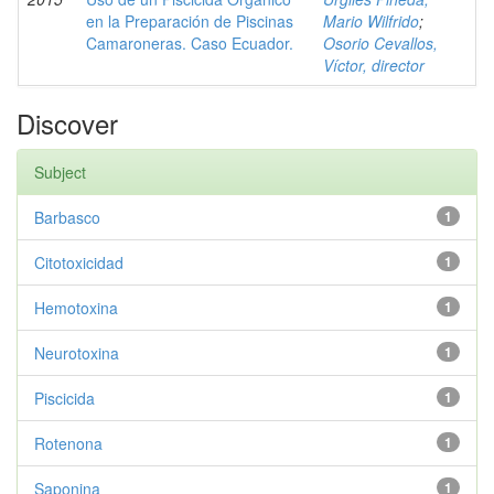
en la Preparación de Piscinas
Mario Wilfrido
;
Camaroneras. Caso Ecuador.
Osorio Cevallos,
Víctor, director
Discover
Subject
Barbasco
1
Citotoxicidad
1
Hemotoxina
1
Neurotoxina
1
Piscicida
1
Rotenona
1
Saponina
1