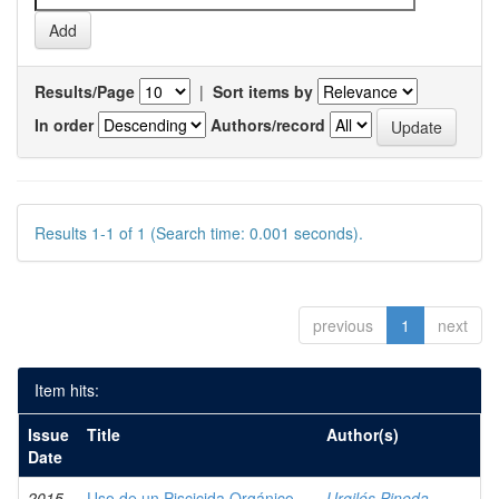
Results/Page
|
Sort items by
In order
Authors/record
Results 1-1 of 1 (Search time: 0.001 seconds).
previous
1
next
Item hits:
Issue
Title
Author(s)
Date
2015
Uso de un Piscicida Orgánico
Urgilés Pineda,