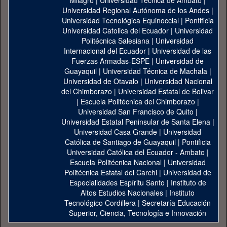
Milagro
|
Universidad Técnica de Ambato
|
Universidad Regional Autónoma de los Andes
|
Universidad Tecnológica Equinoccial
|
Pontificia
Universidad Catolica del Ecuador
|
Universidad
Politécnica Salesiana
|
Universidad
Internacional del Ecuador
|
Universidad de las
Fuerzas Armadas-ESPE
|
Universidad de
Guayaquil
|
Universidad Técnica de Machala
|
Universidad de Otavalo
|
Universidad Nacional
del Chimborazo
|
Universidad Estatal de Bolivar
|
Escuela Politécnica del Chimborazo
|
Universidad San Francisco de Quito
|
Universidad Estatal Peninsular de Santa Elena
|
Universidad Casa Grande
|
Universidad
Católica de Santiago de Guayaquil
|
Pontificia
Universidad Católica del Ecuador - Ambato
|
Escuela Politécnica Nacional
|
Universidad
Politécnica Estatal del Carchi
|
Universidad de
Especialidades Espíritu Santo
|
Instituto de
Altos Estudios Nacionales
|
Instituto
Tecnológico Cordillera
|
Secretaría Educación
Superior, Ciencia, Tecnología e Innovación