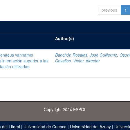
previous
1
Author(s)
openaeus vannamei
Banchón Rosales, José Guillermo
;
Osori
alimentación superior a las
Cevallos, Víctor, director
ación utilizadas
Copyright 2024 ESPOL
 del Litoral
|
Universidad de Cuenca
|
Universidad del Azuay
|
Universi