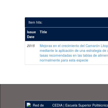
Item hits:
Issue
Title
Date
2015
Mejoras en el crecimiento del Camarón Lit
mediante la aplicación de una estrategia de 
tasas recomendadas en las tablas de aliment
normalmente para esta especie
CEDIA
|
Escuela Superior Politécnica