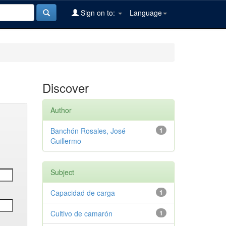
Sign on to:
Language
Discover
Author
Banchón Rosales, José
1
Guillermo
Subject
Capacidad de carga
1
Cultivo de camarón
1