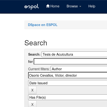
Home
Browse
Help
Skip
navigation
DSpace en ESPOL
Search
Search:
for
Current filters: