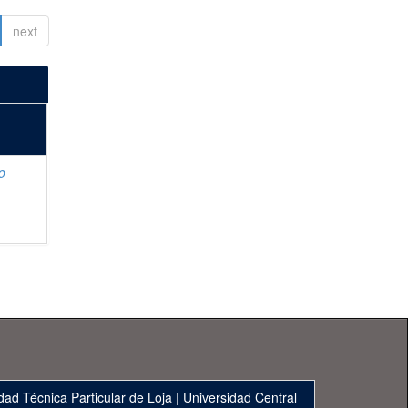
next
o
dad Técnica Particular de Loja
|
Universidad Central