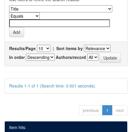
Results/Page
|
Sort items by
In order
Authors/record
Results 1-1 of 1 (Search time: 0.001 seconds).
previous
1
next
Item hits: