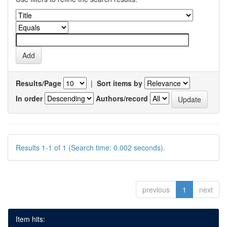
Results/Page
|
Sort items by
In order
Authors/record
Results 1-1 of 1 (Search time: 0.002 seconds).
previous
1
next
Item hits: