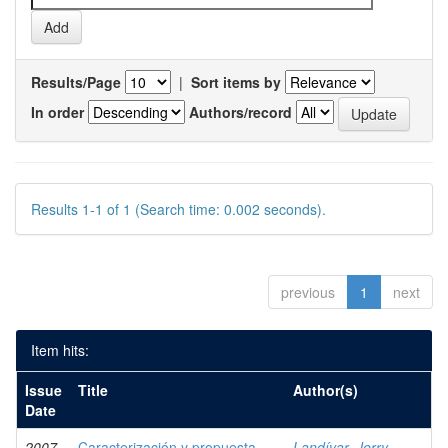
Results/Page
|
Sort items by
In order
Authors/record
Results 1-1 of 1 (Search time: 0.002 seconds).
previous
1
next
Item hits:
Issue
Title
Author(s)
Date
2007
Caracterización y propuesta
Landívar, Jerry,