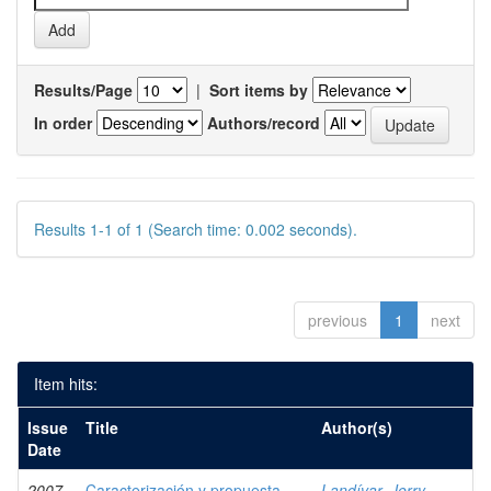
Results/Page
|
Sort items by
In order
Authors/record
Results 1-1 of 1 (Search time: 0.002 seconds).
previous
1
next
Item hits:
Issue
Title
Author(s)
Date
2007
Caracterización y propuesta
Landívar, Jerry,