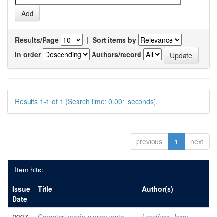
Results/Page
|
Sort items by
In order
Authors/record
Results 1-1 of 1 (Search time: 0.001 seconds).
previous
1
next
Item hits:
Issue
Title
Author(s)
Date
2007
Caracterización y propuesta
Landívar, Jerry,