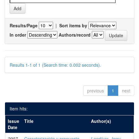
Results/Page
|
Sort items by
In order
Authors/record
Results 1-1 of 1 (Search time: 0.002 seconds).
previous
1
next
Item hits:
Issue
Title
Author(s)
Date
2007
Caracterización y propuesta
Landívar, Jerry,