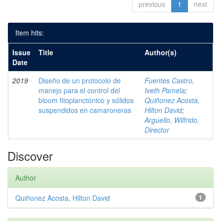
previous
1
next
Item hits:
Issue
Title
Author(s)
Date
2019
Diseño de un protocolo de
Fuentes Castro,
manejo para el control del
Iveth Pamela
;
bloom fitoplanctónico y sólidos
Quiñonez Acosta,
suspendidos en camaroneras
Hilton David
;
Arguello, Wilfrido,
Director
Discover
Author
Quiñonez Acosta, Hilton David
1