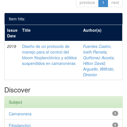
previous
1
next
Item hits:
Issue
Title
Author(s)
Date
2019
Diseño de un protocolo de
Fuentes Castro,
manejo para el control del
Iveth Pamela
;
bloom fitoplanctónico y sólidos
Quiñonez Acosta,
suspendidos en camaroneras
Hilton David
;
Arguello, Wilfrido,
Director
Discover
Subject
Camaronera
1
Fitoplancton
1