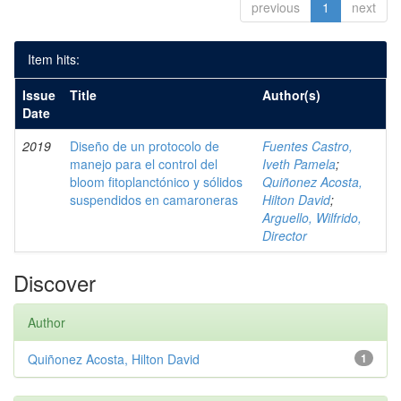
previous
1
next
Item hits:
Issue
Title
Author(s)
Date
2019
Diseño de un protocolo de
Fuentes Castro,
manejo para el control del
Iveth Pamela
;
bloom fitoplanctónico y sólidos
Quiñonez Acosta,
suspendidos en camaroneras
Hilton David
;
Arguello, Wilfrido,
Director
Discover
Author
Quiñonez Acosta, Hilton David
1