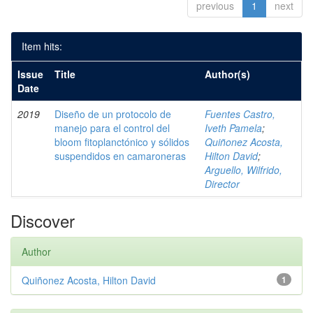
previous
1
next
Item hits:
Issue
Title
Author(s)
Date
2019
Diseño de un protocolo de
Fuentes Castro,
manejo para el control del
Iveth Pamela
;
bloom fitoplanctónico y sólidos
Quiñonez Acosta,
suspendidos en camaroneras
Hilton David
;
Arguello, Wilfrido,
Director
Discover
Author
Quiñonez Acosta, Hilton David
1