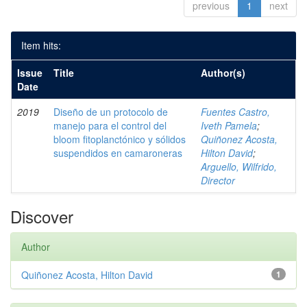
previous
1
next
Item hits:
Issue
Title
Author(s)
Date
2019
Diseño de un protocolo de
Fuentes Castro,
manejo para el control del
Iveth Pamela
;
bloom fitoplanctónico y sólidos
Quiñonez Acosta,
suspendidos en camaroneras
Hilton David
;
Arguello, Wilfrido,
Director
Discover
Author
Quiñonez Acosta, Hilton David
1