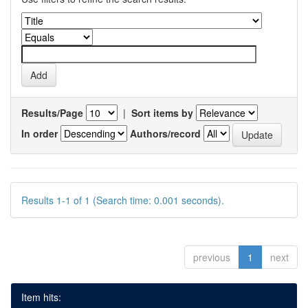
Results/Page
|
Sort items by
In order
Authors/record
Results 1-1 of 1 (Search time: 0.001 seconds).
previous
1
next
Item hits: