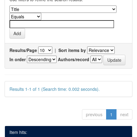
Results/Page
|
Sort items by
In order
Authors/record
Results 1-1 of 1 (Search time: 0.002 seconds).
previous
1
next
Item hits: