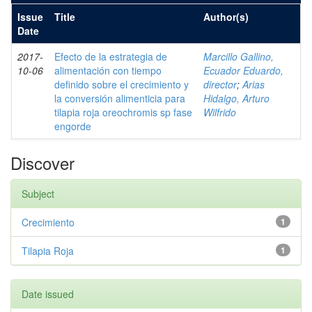
Issue
Title
Author(s)
Date
2017-
Efecto de la estrategia de
Marcillo Gallino,
10-06
alimentación con tiempo
Ecuador Eduardo,
definido sobre el crecimiento y
director
;
Arias
la conversión alimenticia para
Hidalgo, Arturo
tilapia roja oreochromis sp fase
Wilfrido
engorde
Discover
Subject
Crecimiento
1
Tilapia Roja
1
Date issued