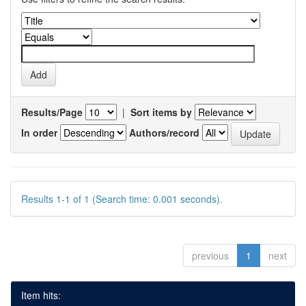
Results/Page
|
Sort items by
In order
Authors/record
Results 1-1 of 1 (Search time: 0.001 seconds).
previous
1
next
Item hits: