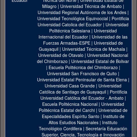
Técnica del Norte
|
Universidad Estatal de
Milagro
|
Universidad Técnica de Ambato
|
Universidad Regional Autónoma de los Andes
|
Universidad Tecnológica Equinoccial
|
Pontificia
Universidad Catolica del Ecuador
|
Universidad
Politécnica Salesiana
|
Universidad
Internacional del Ecuador
|
Universidad de las
Fuerzas Armadas-ESPE
|
Universidad de
Guayaquil
|
Universidad Técnica de Machala
|
Universidad de Otavalo
|
Universidad Nacional
del Chimborazo
|
Universidad Estatal de Bolivar
|
Escuela Politécnica del Chimborazo
|
Universidad San Francisco de Quito
|
Universidad Estatal Peninsular de Santa Elena
|
Universidad Casa Grande
|
Universidad
Católica de Santiago de Guayaquil
|
Pontificia
Universidad Católica del Ecuador - Ambato
|
Escuela Politécnica Nacional
|
Universidad
Politécnica Estatal del Carchi
|
Universidad de
Especialidades Espíritu Santo
|
Instituto de
Altos Estudios Nacionales
|
Instituto
Tecnológico Cordillera
|
Secretaría Educación
Superior, Ciencia, Tecnología e Innovación