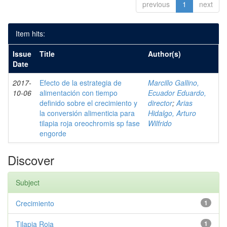
previous
1
next
Item hits:
Issue
Title
Author(s)
Date
2017-
Efecto de la estrategia de
Marcillo Gallino,
10-06
alimentación con tiempo
Ecuador Eduardo,
definido sobre el crecimiento y
director
;
Arias
la conversión alimenticia para
Hidalgo, Arturo
tilapia roja oreochromis sp fase
Wilfrido
engorde
Discover
Subject
Crecimiento
1
Tilapia Roja
1