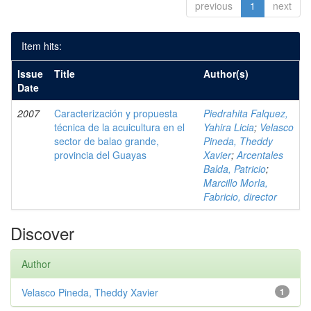
previous
1
next
Item hits:
Issue
Title
Author(s)
Date
2007
Caracterización y propuesta
Piedrahita Falquez,
técnica de la acuicultura en el
Yahira Licia
;
Velasco
sector de balao grande,
Pineda, Theddy
provincia del Guayas
Xavier
;
Arcentales
Balda, Patricio
;
Marcillo Morla,
Fabricio, director
Discover
Author
Velasco Pineda, Theddy Xavier
1