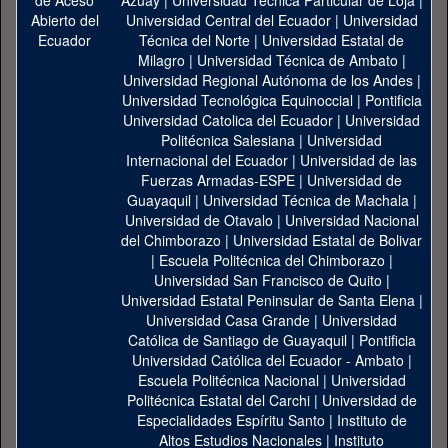
Azuay
|
Universidad Técnica Particular de Loja
|
Universidad Central del Ecuador
|
Universidad
Técnica del Norte
|
Universidad Estatal de
Milagro
|
Universidad Técnica de Ambato
|
Universidad Regional Autónoma de los Andes
|
Universidad Tecnológica Equinoccial
|
Pontificia
Universidad Catolica del Ecuador
|
Universidad
Politécnica Salesiana
|
Universidad
Internacional del Ecuador
|
Universidad de las
Fuerzas Armadas-ESPE
|
Universidad de
Guayaquil
|
Universidad Técnica de Machala
|
Universidad de Otavalo
|
Universidad Nacional
del Chimborazo
|
Universidad Estatal de Bolivar
|
Escuela Politécnica del Chimborazo
|
Universidad San Francisco de Quito
|
Universidad Estatal Peninsular de Santa Elena
|
Universidad Casa Grande
|
Universidad
Católica de Santiago de Guayaquil
|
Pontificia
Universidad Católica del Ecuador - Ambato
|
Escuela Politécnica Nacional
|
Universidad
Politécnica Estatal del Carchi
|
Universidad de
Especialidades Espíritu Santo
|
Instituto de
Altos Estudios Nacionales
|
Instituto