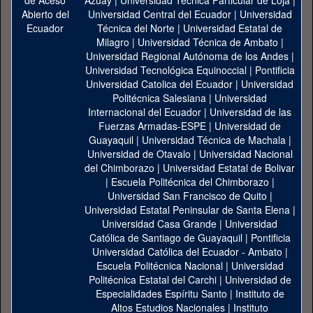
Azuay
|
Universidad Técnica Particular de Loja
|
Universidad Central del Ecuador
|
Universidad
Técnica del Norte
|
Universidad Estatal de
Milagro
|
Universidad Técnica de Ambato
|
Universidad Regional Autónoma de los Andes
|
Universidad Tecnológica Equinoccial
|
Pontificia
Universidad Catolica del Ecuador
|
Universidad
Politécnica Salesiana
|
Universidad
Internacional del Ecuador
|
Universidad de las
Fuerzas Armadas-ESPE
|
Universidad de
Guayaquil
|
Universidad Técnica de Machala
|
Universidad de Otavalo
|
Universidad Nacional
del Chimborazo
|
Universidad Estatal de Bolivar
|
Escuela Politécnica del Chimborazo
|
Universidad San Francisco de Quito
|
Universidad Estatal Peninsular de Santa Elena
|
Universidad Casa Grande
|
Universidad
Católica de Santiago de Guayaquil
|
Pontificia
Universidad Católica del Ecuador - Ambato
|
Escuela Politécnica Nacional
|
Universidad
Politécnica Estatal del Carchi
|
Universidad de
Especialidades Espíritu Santo
|
Instituto de
Altos Estudios Nacionales
|
Instituto