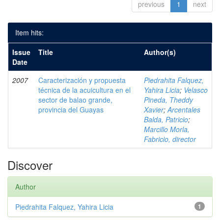
previous
1
next
Item hits:
Issue
Title
Author(s)
Date
2007
Caracterización y propuesta
Piedrahita Falquez,
técnica de la acuicultura en el
Yahira Licia
;
Velasco
sector de balao grande,
Pineda, Theddy
provincia del Guayas
Xavier
;
Arcentales
Balda, Patricio
;
Marcillo Morla,
Fabricio, director
Discover
Author
Piedrahita Falquez, Yahira Licia
1